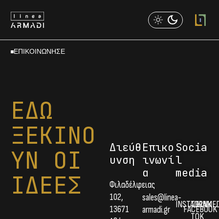
ΕΠΙΚΟΙΝΩΝΗΣΕ
ΕΔΩ
ΞΕΚΙΝΟ
Διεύθ
Επικο
Socia
ΥΝ ΟΙ
υνση
ινωνί
l
α
media
ΙΔΕΕΣ
Φιλαδέλφειας
102,
sales@linea-
INSTAGRAM
TIK
LINKE
13671
FACEBOOK
armadi.gr
TOK